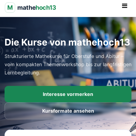
M
mathe
hoch13
Die Kurse von mathehoch13
Strukturierte Mathekurse für Oberstufe und Abitur –
vom kompakten Themenworkshop bis zur langfristigen
Lernbegleitung.
Interesse vormerken
Kursformate ansehen