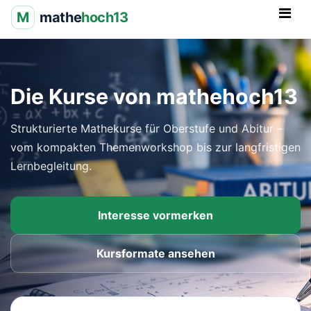
M
mathe
hoch13
Die Kurse von mathehoch13
Strukturierte Mathekurse für Oberstufe und Abitur –
vom kompakten Themenworkshop bis zur langfristigen
Lernbegleitung.
Interesse vormerken
Kursformate ansehen