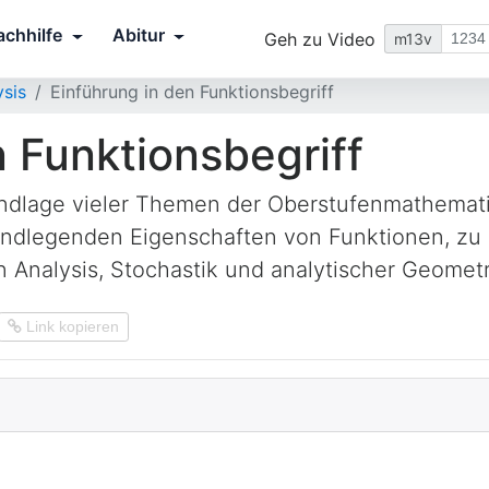
achhilfe
Abitur
Geh zu Video
m13v
ysis
Einführung in den Funktionsbegriff
n Funktionsbegriff
undlage vieler Themen der Oberstufenmathematik
undlegenden Eigenschaften von Funktionen, z
in Analysis, Stochastik und analytischer Geome
Link kopieren