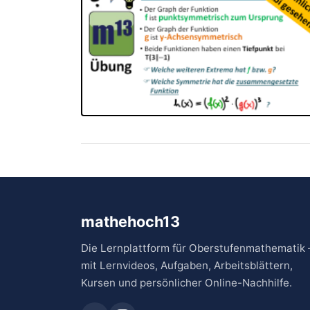
mathehoch13
Die Lernplattform für Oberstufenmathematik 
mit Lernvideos, Aufgaben, Arbeitsblättern,
Kursen und persönlicher Online-Nachhilfe.