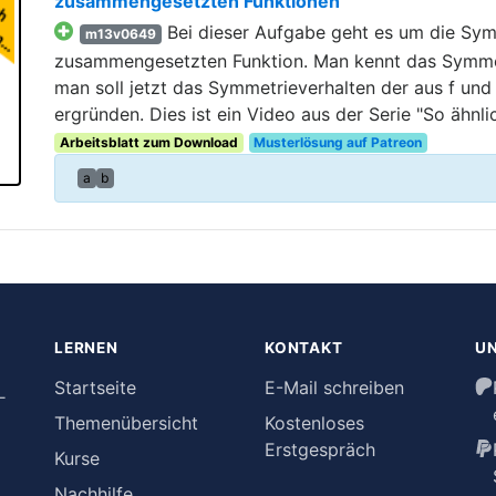
zusammengesetzten Funktionen
Bei dieser Aufgabe geht es um die Sym
m13v0649
zusammengesetzten Funktion. Man kennt das Symmetr
man soll jetzt das Symmetrieverhalten der aus f un
ergründen. Dies ist ein Video aus der Serie "So ähnli
Arbeitsblatt zum Download
Musterlösung auf Patreon
a
b
LERNEN
KONTAKT
U
Startseite
E-Mail schreiben
–
Themenübersicht
Kostenloses
Erstgespräch
Kurse
Nachhilfe